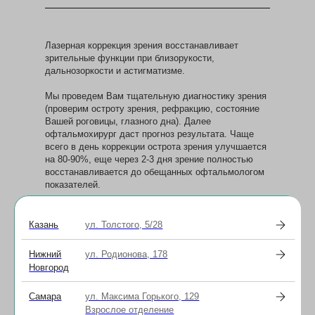
Лазерная коррекция зрения восстанавливает
зрительные функции при близорукости,
дальнозоркости и астигматизме.
Мы проведем Вам тщательную диагностику зрения
(проверим остроту зрения, рефракцию, состояние
Вашей роговицы, глазного дна). Далее
офтальмохирург даст прогноз результата. Чаще
всего в день коррекции острота зрения улучшается
на 80-90%, еще через 2-3 дня зрение полностью
восстанавливается до обещанных офтальмологом
показателей.
После комплексного обследования врачи клиники
«Смотри» помогут определиться с методом
Казань
ул. Толстого, 5/28
лазерной коррекции. При методе ЛАСИК ткани
роговицы получают меньше повреждений, а потому
Нижний
ул. Родионова, 178
быстрее заживают. Ускоряется и стабилизация
Новгород
зрения в восстановительном периоде. Но эта
технология требовательна к толщине роговицы.
Самара
ул. Максима Горького, 129
Взрослое отделение
Методы Femto ЛАСИК и ФРК подойдут пациентам с