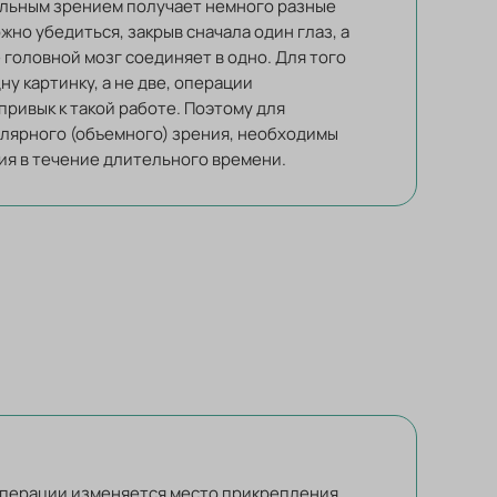
мальным зрением получает немного разные
жно убедиться, закрыв сначала один глаз, а
 головной мозг соединяет в одно. Для того
ну картинку, а не две, операции
привык к такой работе. Поэтому для
лярного (объемного) зрения, необходимы
я в течение длительного времени.
операции изменяется место прикрепления