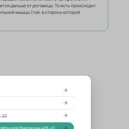
ется дальше от роговицы. То есть происходит
ильной мышцы (той, в сторону которой
, 52
тябрьской Революции 42Б, к2