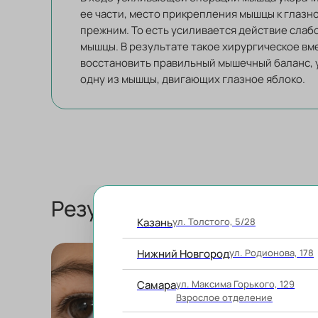
ее части, место прикрепления мышцы к глазн
прежним. То есть усиливается действие сла
мышцы. В результате такое хирургическое в
восстановить правильный мышечный баланс, 
одну из мышцы, двигающих глазное яблоко.
Результаты операций по 
Казань
ул. Толстого, 5/28
Нижний Новгород
ул. Родионова, 178
Самара
ул. Максима Горького, 129
Взрослое отделение