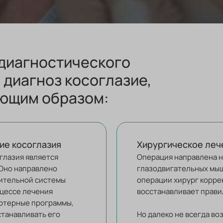
 диагностического
 диагноз косоглазие,
ющим образом:
ие косоглазия
Хирургическое леч
глазия является
Операция направлена н
 Оно направлено
глазодвигательных мыш
рительной системы
операции хирург корре
оцессе лечения
восстанавливает прави
ютерные программы,
станавливать его
Но далеко не всегда в