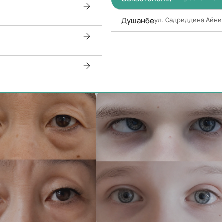
Душанбе
ул. Садриддина Айни