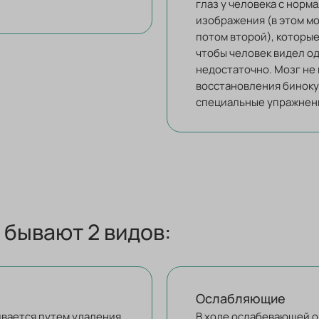
глаз у человека с нор
изображения (в этом мо
потом второй), которые
чтобы человек видел од
недостаточно. Мозг не 
восстановления биноку
специальные упражнени
 бывают 2 видов:
Ослабляющие
вается путем удаления
В ходе ослабевающей 