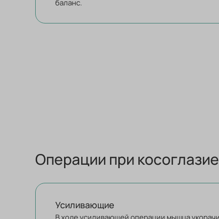
баланс.
Операции при косоглазие
Усиливающие
В ходе усиливающей операции мышца укорачи