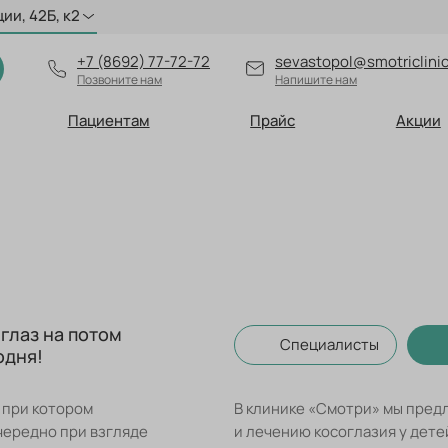
ии, 42Б, к2
+7 (8692) 77-72-72
sevastopol@smotriclinic
Позвоните нам
Напишите нам
Пациентам
Прайс
Акции
глаз на потом
Специалисты
одня!
 при котором
В клинике «Смотри» мы пред
чередно при взгляде
и лечению косоглазия у дет