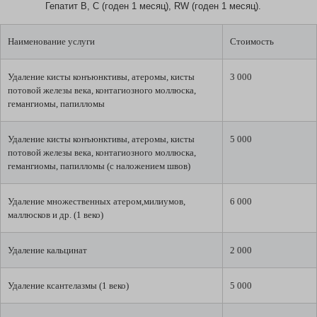
Гепатит В, С (годен 1 месяц), RW (годен 1 месяц).
Наименование услуги
Стоимость
Удаление кисты конъюнктивы, атеромы, кисты
3 000
потовой железы века, контагиозного моллюска,
гемангиомы, папилломы
Удаление кисты конъюнктивы, атеромы, кисты
5 000
потовой железы века, контагиозного моллюска,
гемангиомы, папилломы (с наложением швов)
Удаление множественных атером,милиумов,
6 000
маллюсков и др. (1 веко)
Удаление кальцинат
2 000
Удаление ксантелазмы (1 веко)
5 000