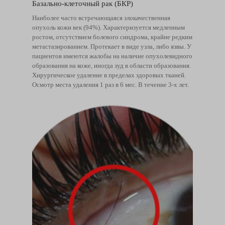
Базально-клеточный рак (БКР)
Наиболее часто встречающаяся злокачественная
опухоль кожи век (94%). Характеризуется медленным
ростом, отсутствием болевого синдрома, крайне редким
метастазированием. Протекает в виде узла, либо язвы. У
пациентов имеются жалобы на наличие опухолевидного
образования на коже, иногда зуд в области образования.
Хирургическое удаление в пределах здоровых тканей.
Осмотр места удаления 1 раз в 6 мес. В течение 3-х лет.