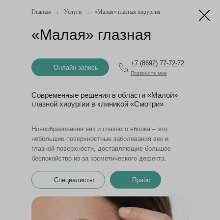
Главная
→
Услуги
→
«Малая» глазная хирургия
«Малая» глазная
хирургия
Онлайн запись
+7 (8692) 77-72-72
Онлайн запись
Позвоните мне
Современные решения в области «Малой»
глазной хирургии в клиникой «Смотри»
Новообразования век и глазного яблока – это
небольшие поверхностные заболевания век и
глазной поверхности, доставляющие большое
беспокойство из-за косметического дефекта.
Специалисты
Прайс