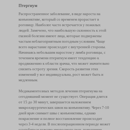
Птергиум
Распространенное заболевание, в виде нароста на
конъюнктиве, который со временем прорастает в
роговицу. Наиболее часто встречается у пожилых
людей. Замечено, что наибольшую склонность к этой
глазной болезни имеют лица, которые подвержены
частым неблагоприятным погодным условиям. Чаще
всего нарастание происходит с внутренней стороны.
Начинаясь небольшим наростом у лимба роговицы, с
течением времени птеригиум имеет тенденцию к
продвижению к области зрачка, что может значительно
снизить остроту зрения. Скорость развития этих
изменений у все индивидуальна, рост может быть и
медленным.
Медикаментозных методов лечения птеригиума на
сегодняшний момент не существует. Операция длится
от 15 до 30 минут, завершается наложением
микрохирургических швов на конъюнктиву. Через 7-10
дней врач снимает швы с конъюнктивы, однако
покраснение и полное восстановление происходит
через 3-4 недели. В послеоперационном периоде может
усугубиться чувство инородного тела, повышение