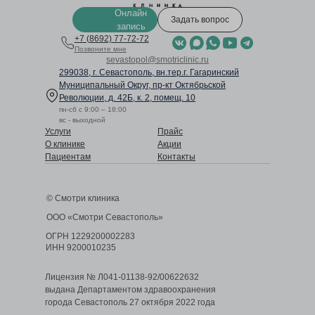
Онлайн
Задать вопрос
запись
+7 (8692) 77-72-72
Позвоните мне
sevastopol@smotriclinic.ru
299038, г. Севастополь, вн.тер.г. Гагаринский
Муниципальный Округ,
пр-кт Октябрьской
Революции, д. 42Б, к. 2, помещ. 10
пн-сб с 9:00 – 18:00
вс - выходной
Услуги
Прайс
О клинике
Акции
Пациентам
Контакты
© Смотри клиника
ООО «Смотри Севастополь»
ОГРН 1229200002283
ИНН 9200010235
Лицензия № Л041-01138-92/00622632
выдана Департаментом здравоохранения
города Севастополь 27 октября 2022 года