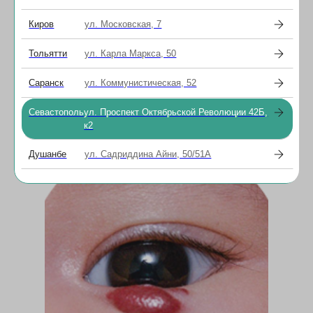
Киров
ул. Московская, 7
Кожный рог
Тольятти
ул. Карла Маркса, 50
Бессосудистое возвышающееся конусовидное
образование длиной от нескольких миллиметров до
нескольких сантиметров, диаметр основания, как
Саранск
ул. Коммунистическая, 52
правило, остается неизменным, а длина с течением
времени увеличивается.
Севастополь
ул. Проспект Октябрьской Революции 42Б,
к2
Душанбе
ул. Садриддина Айни, 50/51А