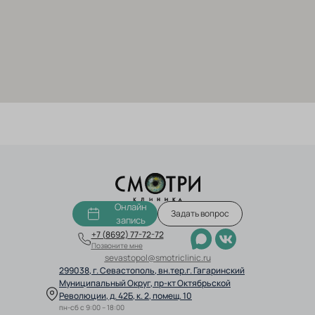
Онлайн
Задать вопрос
запись
+7 (8692) 77-72-72
Позвоните мне
sevastopol@smotriclinic.ru
299038, г. Севастополь, вн.тер.г. Гагаринский
Муниципальный Округ,
пр-кт Октябрьской
Революции, д. 42Б, к. 2, помещ. 10
пн-сб с 9:00 – 18:00