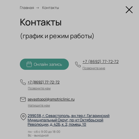
Главная
→
Контакты
О
Контакты
(график и режим работы)
+7 (8692) 77-72-72
Онлайн запись
Позвоните мне
+7 (8692) 77-72-72
Позвоните нам
sevastopol@smotriclinic.ru
Напишите нам
299038, г. Севастополь, вн.тер.г. Гагаринский
Муниципальный Округ, пр-кт Октябрьской
Революции, д. 42Б, к. 2, помещ. 10
пн - сб с 9:00 до 18:00
Вс - выходной