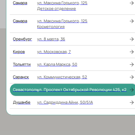
Отель «Омега-бриз» ​ул. Героев Бреста, 106
Самара
ул. Максима Горького, 125
Тел:
+7‒978‒704‒36‒88
Детское отделение
Самара
ул. Максима Горького, 125
Косметология
Оренбург
ул. 8 марта, 36
Киров
ул. Московская, 7
Тольятти
ул. Карла Маркса, 50
Саранск
ул. Коммунистическая, 52
Севастополь
ул. Проспект Октябрьской Революции 42Б, к2
Душанбе
ул. Садриддина Айни, 50/51А