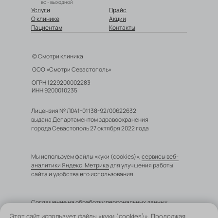
вс - выходной
Услуги
Прайс
О клинике
Акции
Пациентам
Контакты
© Смотри клиника
ООО «Смотри Севастополь»
ОГРН 1229200002283
ИНН 9200010235
Лицензия № Л041-01138-92/00622632
выдана Департаментом здравоохранения
города Севастополь 27 октября 2022 года
Мы используем файлы «куки (cookies)»,
сервисы веб-
аналитики Яндекс. Метрика
для улучшения работы
сайта и удобства его использования.
Cоглашение на обработку персональных данных
Политика в отношении обработки персональных данных
Этот сайт использует файлы «куки (cookies)». Продолжая