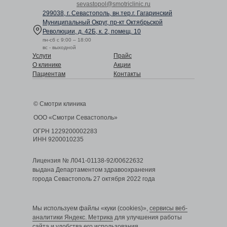
sevastopol@smotriclinic.ru
299038, г. Севастополь, вн.тер.г. Гагаринский
Муниципальный Округ,
пр-кт Октябрьской
Революции, д. 42Б, к. 2, помещ. 10
пн-сб с 9:00 – 18:00
вс - выходной
Услуги
Прайс
О клинике
Акции
Пациентам
Контакты
© Смотри клиника
ООО «Смотри Севастополь»
ОГРН 1229200002283
ИНН 9200010235
Лицензия № Л041-01138-92/00622632
выдана Департаментом здравоохранения
города Севастополь 27 октября 2022 года
Мы используем файлы «куки (cookies)»,
сервисы веб-
аналитики Яндекс. Метрика
для улучшения работы
сайта и удобства его использования.