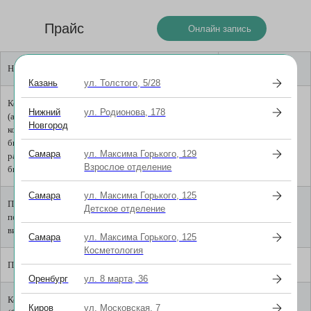
Прайс
Онлайн запись
Наименование услуги
Стоимость
Казань
ул. Толстого, 5/28
Комплексная диагностика детская от 7 до 18 лет
3 000
Нижний
ул. Родионова, 178
(авторефрактометрия, тонометрия, визометрия,
Новгород
компьютерная периметрия (скрининг),
биомикроскопия, осмотр глазного дна с
Самара
ул. Максима Горького, 129
расширением зрачка, оптическая бесконтактная
Взрослое отделение
биометрия глаза, консультация врача)
Самара
ул. Максима Горького, 125
Прием (осмотр, консультация) врача-офтальмолога
1 500
Детское отделение
повторный до 14 дней (авторефрактометрия,
визометрия, консультация врача-офтальмолога)
Самара
ул. Максима Горького, 125
Косметология
Промывание детских слезных путей (1 глаз)
1 500
Оренбург
ул. 8 марта, 36
Консультация врача-офтальмолога Мавлони Р.А.
3 500
Киров
ул. Московская, 7