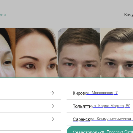
вич
Кочу
Киров
ул. Московская, 7
Тольятти
ул. Карла Маркса, 50
ргия азиатского века
хирургия верхних и нижних век
Саранск
ул. Коммунистическая,
Севастополь
ул. Проспект Окт