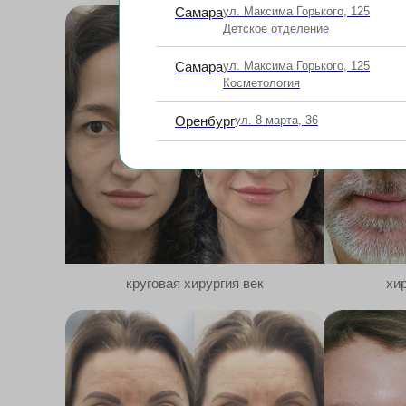
Самара
ул. Максима Горького, 125
Детское отделение
Самара
ул. Максима Горького, 125
Косметология
Оренбург
ул. 8 марта, 36
круговая хирургия век
хир