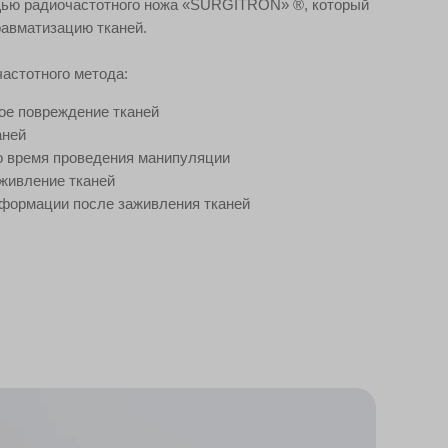
щью радиочастотного ножа «SURGITRON» ®, который
авматизацию тканей.
астотного метода:
ое повреждение тканей
аней
о время проведения манипуляции
аживление тканей
формации после заживления тканей