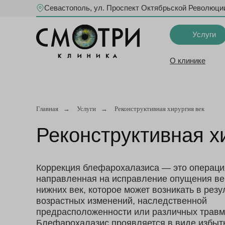
Севастополь, ул. Проспект Октябрьской Революции
Услуги
О клинике
Главная
→
Услуги
→
Реконструктивная хирургия век
Реконструктивная х
Коррекция блефарохалазиса — это операци
направленная на исправление опущения ве
нижних век, которое может возникать в резу
возрастных изменений, наследственной
предрасположенности или различных травм
Блефарохалазис проявляется в виде избытк