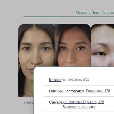
Муратов Нияз Фанусо
Казань
ул. Толстого, 5/28
Нижний Новгород
ул. Родионова, 178
хирургия верхних век с коррекцией
Самара
ул. Максима Горького, 129
хиру
Взрослое отделение
эпикантуса