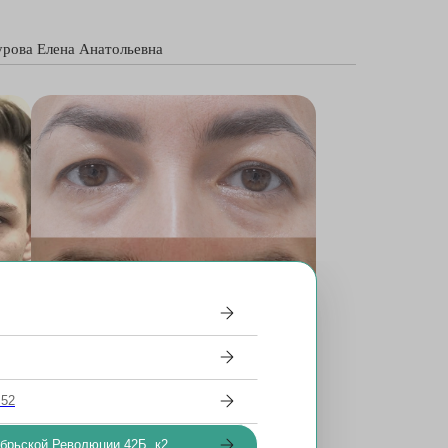
рова Елена Анатольевна
 52
хирургия верхних век
ябрьской Революции 42Б, к2