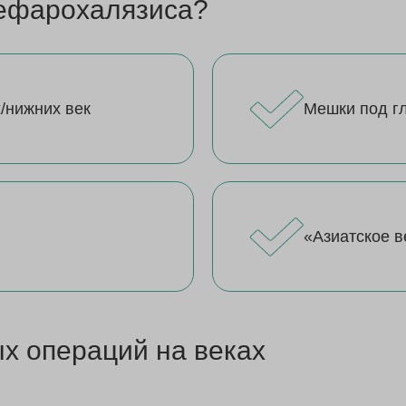
лефарохалязиса?
/нижних век
Мешки под г
«Азиатское в
х операций на веках