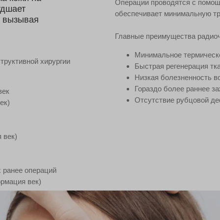
Операции проводятся с помо
удшает
обеспечивает минимальную тр
, вызывая
Главные преимущества радиоч
Минимальное термическ
труктивной хирургии
Быстрая регенерация тк
Низкая болезненность в
Гораздо более раннее з
век
Отсутствие рубцовой де
ек)
 век)
 ранее операций
рмация век)